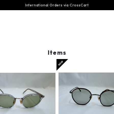
International Orders via CrossCart
Items