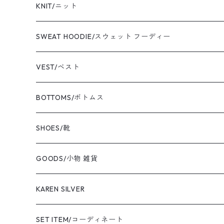
yonetomi/ヨネトミ
blouson/ブルゾン
shirt/シャツ
KNIT/ニット
newbalance/ニューバランス
jacket/ジャケット
T-shirt/Tシャツ
SWEAT HOODIE/スウェット フーディー
champion/チャンピオン
sweat/スウェット
VEST/ベスト
VIBAe/ヴィバ
BOTTOMS/ボトムス
BOKU HA TANOSII/ボクハタノシイ
SHOES/靴
NOT OEM/ノットオーイーエム
GOODS/小物 雑貨
cooperstown/クーパーズタウン
KAREN SILVER
adidas/アディダス
necklace
SET ITEM/コーディネート