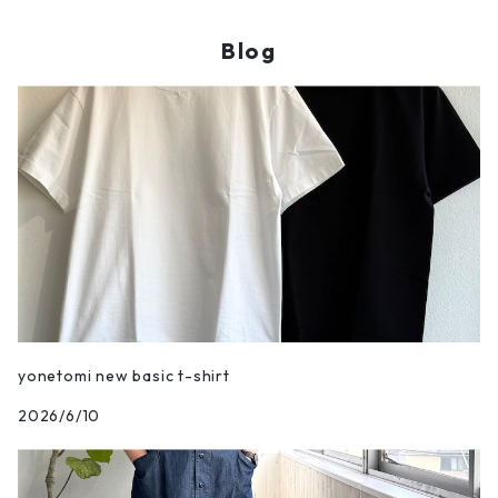
HICOSAKA/ヒコサカ
XLサイズ コーディネート
CASU/キャス
Blog
UNIVERSAL WORKS/ユニバーサルワークス
Ladies FREEサイズ コーディネート
vintage/ヴィンテージ
MIRKO BUFFINI/ミルコブッフィーニ
BRADOR/ブラドール
COOHEM/コーヘン
JOHN WOOD BRIDGE/ジョンウッドブリッジ
yonetomi new basic t-shirt
2026/6/10