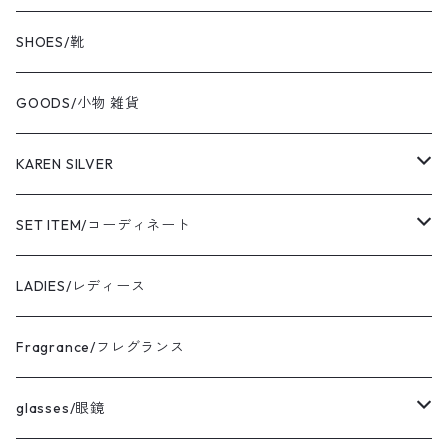
BOKU HA TANOSII/ボクハタノシイ
SHOES/靴
NOT OEM/ノットオーイーエム
GOODS/小物 雑貨
cooperstown/クーパーズタウン
KAREN SILVER
adidas/アディダス
necklace
SET ITEM/コーディネート
the corona utility/コロナ
bracelet
Sサイズ コーディネート
LADIES/レディース
avontade/アボンタージ
pierce
Mサイズ コーディネート
Fragrance/フレグランス
BAICYCLON/バイシクロン
ring
Lサイズ コーディネート
glasses/眼鏡