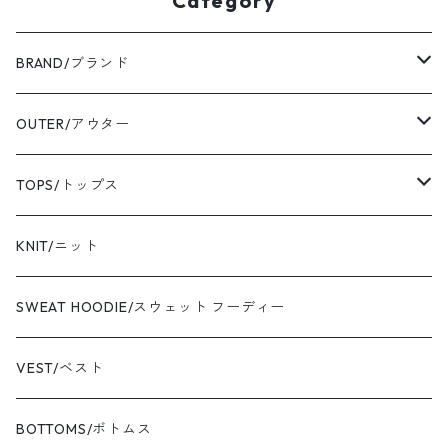
Category
BRAND/ブランド
ordinary fits/オーディナリーフィッツ
OUTER/アウター
sassafras/ササフラス
coat/コート
TOPS/トップス
yonetomi/ヨネトミ
blouson/ブルゾン
shirt/シャツ
KNIT/ニット
newbalance/ニューバランス
jacket/ジャケット
T-shirt/Tシャツ
SWEAT HOODIE/スウェット フーディー
champion/チャンピオン
sweat/スウェット
VEST/ベスト
VIBAe/ヴィバ
BOTTOMS/ボトムス