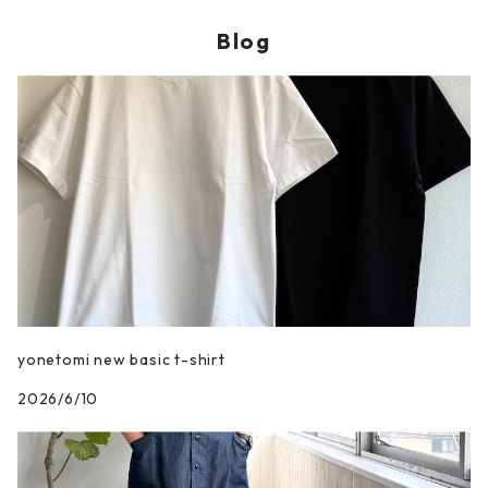
HICOSAKA/ヒコサカ
XLサイズ コーディネート
CASU/キャス
Blog
UNIVERSAL WORKS/ユニバーサルワークス
Ladies FREEサイズ コーディネート
vintage/ヴィンテージ
MIRKO BUFFINI/ミルコブッフィーニ
BRADOR/ブラドール
COOHEM/コーヘン
JOHN WOOD BRIDGE/ジョンウッドブリッジ
yonetomi new basic t-shirt
2026/6/10