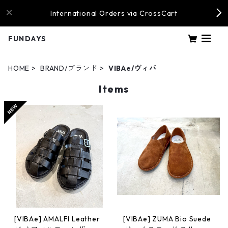
International Orders via CrossCart
FUNDAYS
HOME
BRAND/ブランド
VIBAe/ヴィバ
Items
[VIBAe] AMALFI Leather
[VIBAe] ZUMA Bio Suede