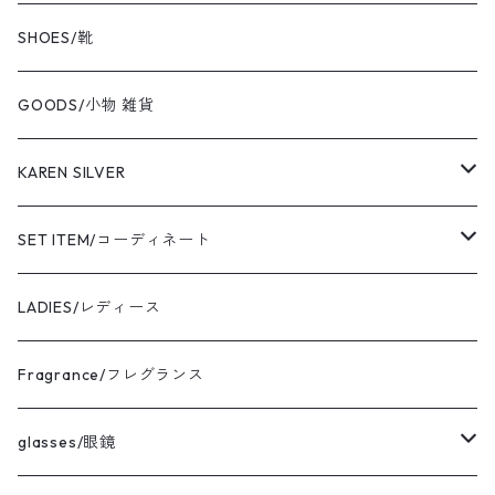
BOKU HA TANOSII/ボクハタノシイ
SHOES/靴
NOT OEM/ノットオーイーエム
GOODS/小物 雑貨
cooperstown/クーパーズタウン
KAREN SILVER
adidas/アディダス
necklace
SET ITEM/コーディネート
the corona utility/コロナ
bracelet
Sサイズ コーディネート
LADIES/レディース
avontade/アボンタージ
pierce
Mサイズ コーディネート
Fragrance/フレグランス
BAICYCLON/バイシクロン
ring
Lサイズ コーディネート
glasses/眼鏡