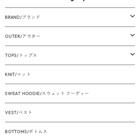
BRAND/ブランド
ordinary fits/オーディナリーフィッツ
OUTER/アウター
sassafras/ササフラス
coat/コート
TOPS/トップス
yonetomi/ヨネトミ
blouson/ブルゾン
shirt/シャツ
KNIT/ニット
newbalance/ニューバランス
jacket/ジャケット
T-shirt/Tシャツ
SWEAT HOODIE/スウェット フーディー
champion/チャンピオン
sweat/スウェット
VEST/ベスト
VIBAe/ヴィバ
BOTTOMS/ボトムス