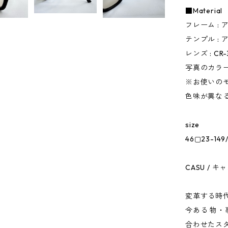
■Material
フレーム :
テンプル :
レンズ : CR
写真のカラ
※お使いの
色味が異な
size
46▢23-149
CASU / キ
変革する時
今ある 物
合わせたス