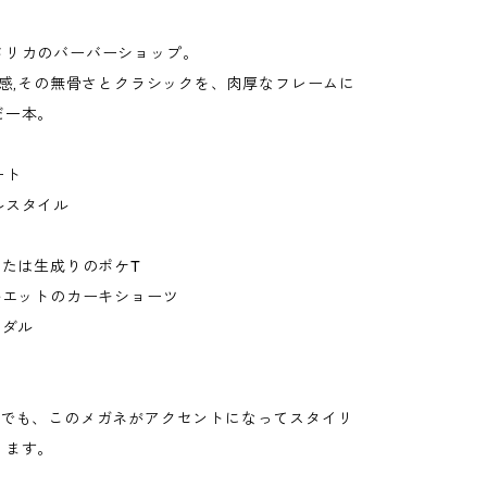
メリカのバーバーショップ。
気感,その無骨さとクラシックを、肉厚なフレームに
だ一本。
ート
ルスタイル
または生成りのポケT
ルエットのカーキショーツ
ンダル
枚でも、このメガネがアクセントになってスタイリ
ります。