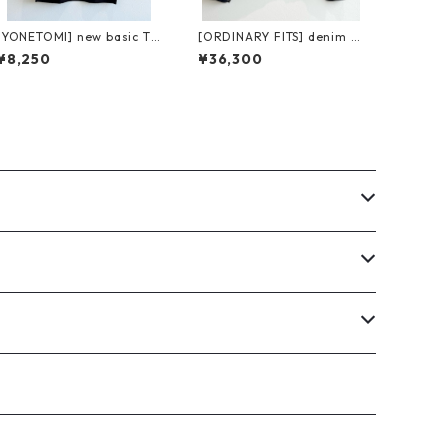
[YONETOMI] new basic T-
[ORDINARY FITS] denim ty
shirt (short sleeve) black
pe 1st one wash オーディ
¥8,250
¥36,300
ヨネトミ ニューベーシック
ナリーフィッツ デニムタイ
Tシャツ ショートスリーブ
プファースト ワンウォッシ
ュ