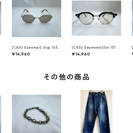
1
[CASU Eyewear] Gigi 163
[CASU Eeyewear]Sol 157 bl
イ
gold キャス アイウェア ジ
ack/silver キャスアイウェ
¥14,960
¥14,960
ジ
ア ソル (sun)
その他の商品