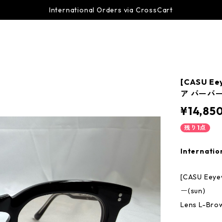
International Orders via CrossCart
[CASU Ee
ア バーバー(
¥14,85
残り1点
Internatio
[CASU Eey
ー(sun)
Lens L-B