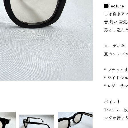
■Feature
古き良きア
音,匂い,空
落とし込ん
コーディネ
夏のシンプ
* ブラック
* ワイドシ
* レザーサ
ポイント
Tシャツ一
ングが締ま