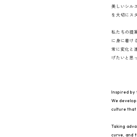
美しいシル
を大切にス
私たちの提
に身に着ける
常に変化と
げたいと思
Inspired by
We develop s
culture that
Taking adva
curve, and t