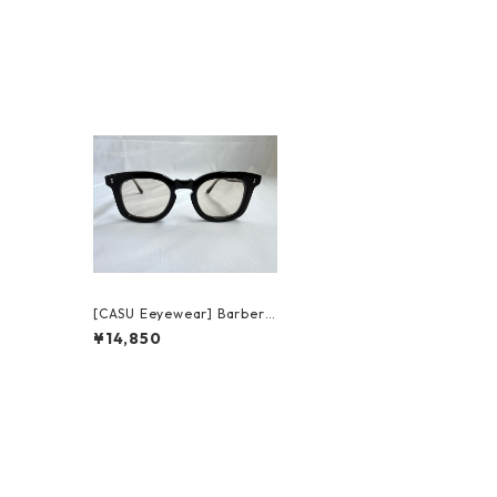
[CASU Eeyewear] Barber 1
78 black キャスアイウェア
¥14,850
バーバー(sun)