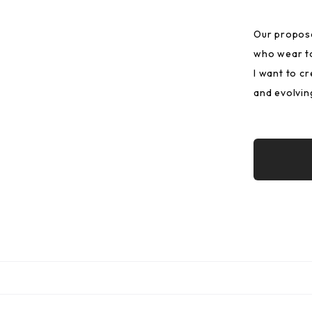
Our proposa
who wear to
I want to c
and evolvin