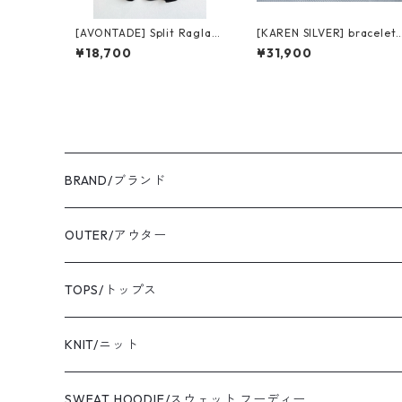
[AVONTADE] Split Raglan
[KAREN SILVER] bracelet
Thermal Henley L/S black
3 カレンシルバー ブレスレ
¥18,700
¥31,900
アボンタージ スプリット ラ
ット
グラン サーマル ヘンリー ロ
ングスリーブ
BRAND/ブランド
ordinary fits/オーディナリーフィッツ
OUTER/アウター
sassafras/ササフラス
coat/コート
TOPS/トップス
yonetomi/ヨネトミ
blouson/ブルゾン
shirt/シャツ
KNIT/ニット
newbalance/ニューバランス
jacket/ジャケット
T-shirt/Tシャツ
SWEAT HOODIE/スウェット フーディー