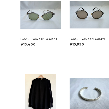
[CASU Eyewear] Oscar 13
[CASU Eyewear] Caravan 
3 gray/gold キャス アイウ
47 black/silver キャス ア
¥15,400
¥15,950
ェア オスカー
ウェア キャラバン