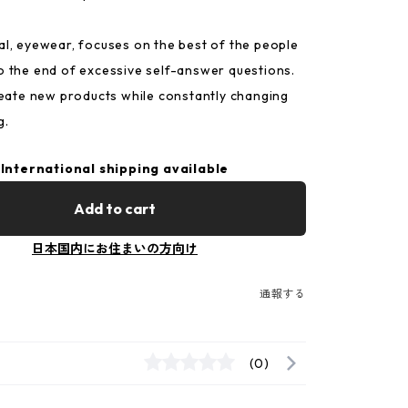
l, eyewear, focuses on the best of the people
 the end of excessive self-answer questions.
reate new products while constantly changing
g.
International shipping available
Add to cart
日本国内にお住まいの方向け
通報する
(0)