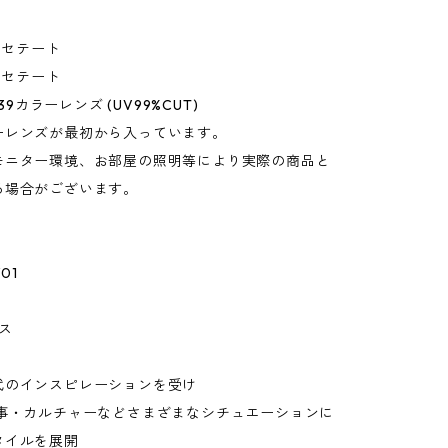
 アセテート
 アセテート
-39カラーレンズ (UV99%CUT)
ーレンズが最初から入っています。
モニター環境、お部屋の照明等により実際の商品と
る場合がございます。
/01
ャス
代のインスピレーションを受け
・事・カルチャーなどさまざまなシチュエーションに
タイルを展開