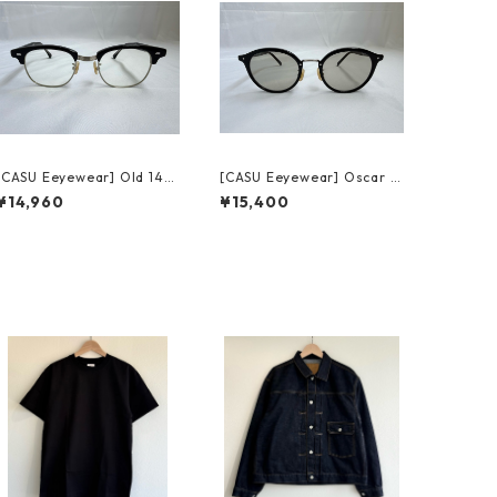
[CASU Eeyewear] Old 148
[CASU Eeyewear] Oscar 1
black/silver キャスアイウェ
33 black/silver キャスアイ
¥14,960
¥15,400
ア オールド
ウェア オスカー