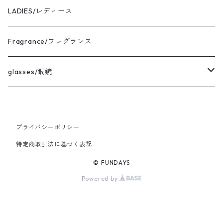
the corona utility/コロナ
bracelet
Sサイズ コーディネート
LADIES/レディース
avontade/アボンタージ
pierce
Mサイズ コーディネート
Fragrance/フレグランス
BAICYCLON/バイシクロン
ring
Lサイズ コーディネート
glasses/眼鏡
HICOSAKA/ヒコサカ
XLサイズ コーディネート
CASU/キャス
プライバシーポリシー
UNIVERSAL WORKS/ユニバーサルワークス
Ladies FREEサイズ コーディネート
vintage/ヴィンテージ
特定商取引法に基づく表記
MIRKO BUFFINI/ミルコブッフィーニ
© FUNDAYS
Powered by
BRADOR/ブラドール