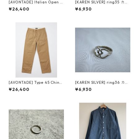
[AVONTADE] Italian Open C
[KAREN SILVER] ring35 カレ
ollar shirts SS VTD-0398-S
ンシルバー リング 18号
¥26,400
¥6,930
H アボンタージ イタリアン オ
ープンカラーシャツ black
[AVONTADE] Type 45 Chino
[KAREN SILVER] ring36 カレ
Trousers VTD-0340-PT3 ア
ンシルバー リング 21号
¥26,400
¥6,930
ボンタージ タイプ45 チノトラ
ウザーズ