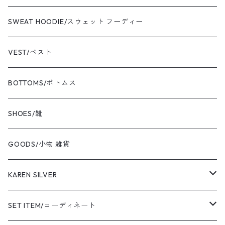
newbalance/ニューバランス
jacket/ジャケット
T-shirt/Tシャツ
SWEAT HOODIE/スウェット フーディー
champion/チャンピオン
sweat/スウェット
VEST/ベスト
VIBAe/ヴィバ
BOTTOMS/ボトムス
BOKU HA TANOSII/ボクハタノシイ
SHOES/靴
NOT OEM/ノットオーイーエム
GOODS/小物 雑貨
cooperstown/クーパーズタウン
KAREN SILVER
adidas/アディダス
necklace
SET ITEM/コーディネート