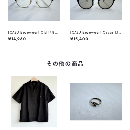
[CASU Eeyewear] Old 148 bl
[CASU Eeyewear] Oscar 133
ack/silver キャスアイウェア
black/silver キャスアイウェ
¥14,960
¥15,400
オールド
ア オスカー
その他の商品