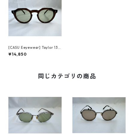
[CASU Eeyewear] Taylor 130
-2 brown キャスアイウェア
¥14,850
テイラー(sun)
同じカテゴリの商品