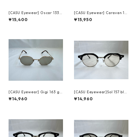
[CASU Eyewear] Oscar 133
[CASU Eyewear] Caravan 14
gray/gold キャス アイウェア
7 black/silver キャス アイウ
¥15,400
¥15,950
オスカー
ェア キャラバン
[CASU Eyewear] Gigi 163 go
[CASU Eeyewear]Sol 157 bla
ld キャス アイウェア ジジ
ck/silver キャスアイウェア ソ
¥14,960
¥14,960
ル (sun)