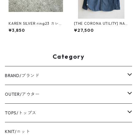
KAREN SILVER ring23 カレン
[THE CORONA UTILITY] NAV
シルバー リング
Y 1POCKET SHIRT cotton ch
¥3,850
¥27,500
ambray CS001-26-01 コロナ
ユーティリティ ネイビー1ポケ
ットシャツ シャンブレー
Category
BRAND/ブランド
ordinary fits/オーディナリーフィッツ
OUTER/アウター
sassafras/ササフラス
coat/コート
TOPS/トップス
yonetomi/ヨネトミ
blouson/ブルゾン
shirt/シャツ
KNIT/ニット