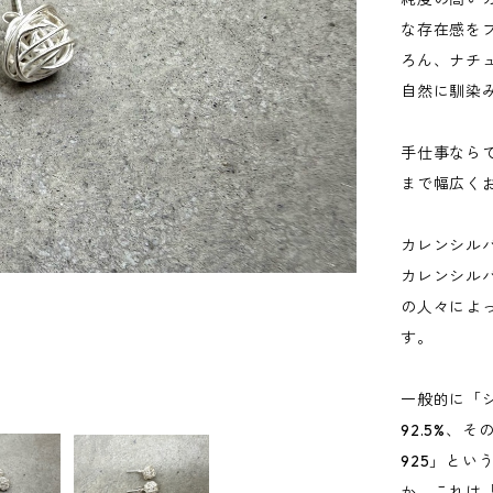
な存在感を
ろん、ナチ
自然に馴染
手仕事なら
まで幅広く
カレンシル
カレンシル
の人々によ
す。
一般的に「
92.5%、
925」と
か。これは「ス