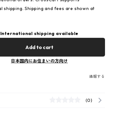
al shipping. Shipping and fees are shown at
International shipping available
Add to cart
日本国内にお住まいの方向け
通報する
(0)