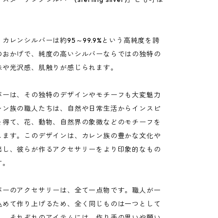
。
カレンシルバーは約95～99.9%という高純度を誇
のおかげで、純度の高いシルバーならではの独特の
味や光沢感、肌触りが感じられます。
バーは、その独特のデザインやモチーフも大変魅力
レン族の職人たちは、自然や日常生活からインスピ
を得て、花、動物、自然界の象徴などのモチーフを
します。このデザインは、カレン族の豊かな文化や
出し、彼らが作るアクセサリーをより印象的なもの
す。
バーのアクセサリーは、全て一点物です。職人が一
込めて作り上げるため、全く同じものは一つとして
ん。それぞれのアイテムには、作り手の思いや願い