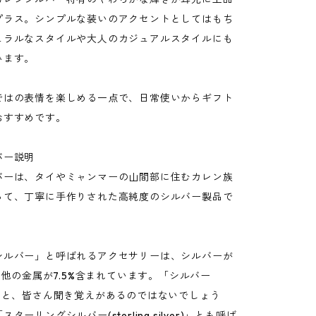
プラス。シンプルな装いのアクセントとしてはもち
ュラルなスタイルや大人のカジュアルスタイルにも
みます。
ではの表情を楽しめる一点で、日常使いからギフト
おすすめです。
バー説明
バーは、タイやミャンマーの山間部に住むカレン族
って、丁寧に手作りされた高純度のシルバー製品で
シルバー」と呼ばれるアクセサリーは、シルバーが
その他の金属が7.5%含まれています。「シルバー
いうと、皆さん聞き覚えがあるのではないでしょう
ターリングシルバー(sterling silver)」とも呼ば