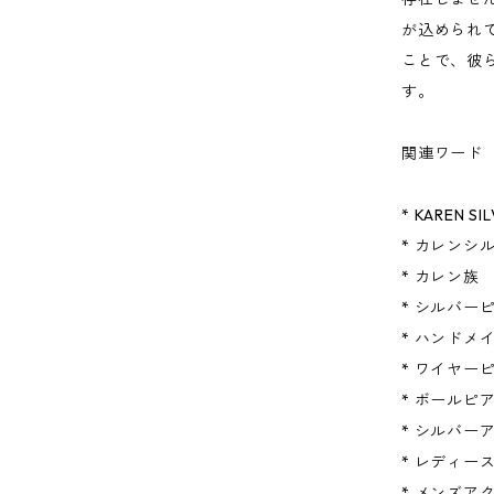
が込められ
ことで、彼
す。
関連ワード
* KAREN SI
* カレンシ
* カレン族
* シルバー
* ハンドメ
* ワイヤー
* ボールピ
* シルバー
* レディー
* メンズア