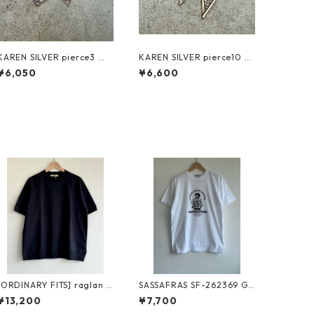
KAREN SILVER pierce3 カ
KAREN SILVER pierce10 カ
レンシルバー ピアス
レンシルバー ピアス
¥6,050
¥6,600
[ORDINARY FITS] raglan t
SASSAFRAS SF-262369 G.
ee CS035 オーディナリーフ
D.U.BROS.T 1/2 white ササ
¥13,200
¥7,700
ィッツ ラグランティー char
フラス ジーディーユーブロ