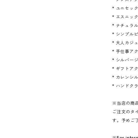
* ユニセッ
* エスニッ
* ナチュラ
* シンプル
* 大人カジ
* 手仕事ア
* シルバー
* ギフトア
* カレンシ
* ハンドク
※当店の商
ご注文のタ
す。予めご
※For intern