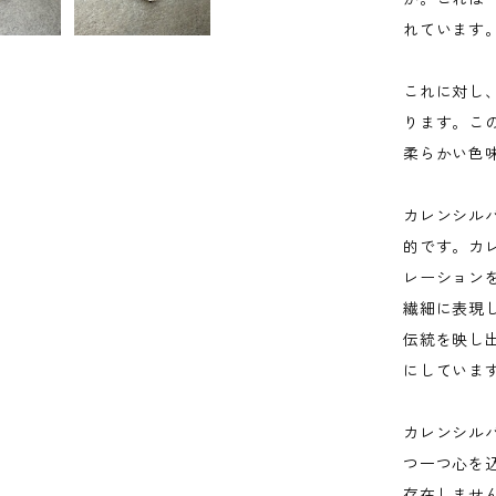
れています
これに対し、
ります。こ
柔らかい色
カレンシル
的です。カ
レーション
繊細に表現
伝統を映し
にしていま
カレンシル
つ一つ心を
存在しませ