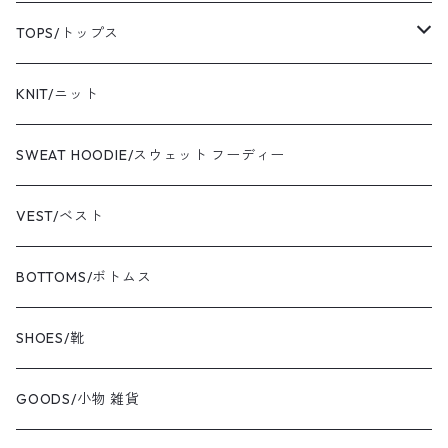
sassafras/ササフラス
coat/コート
TOPS/トップス
yonetomi/ヨネトミ
blouson/ブルゾン
shirt/シャツ
KNIT/ニット
newbalance/ニューバランス
jacket/ジャケット
T-shirt/Tシャツ
SWEAT HOODIE/スウェット フーディー
champion/チャンピオン
sweat/スウェット
VEST/ベスト
VIBAe/ヴィバ
BOTTOMS/ボトムス
BOKU HA TANOSII/ボクハタノシイ
SHOES/靴
NOT OEM/ノットオーイーエム
GOODS/小物 雑貨