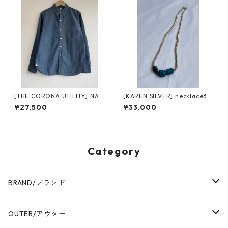
[THE CORONA UTILITY] NAV
[KAREN SILVER] necklace3
Y 1POCKET SHIRT cotton ch
カレンシルバー 39cm
¥27,500
¥33,000
ambray CS001-26-01 コロナ
ユーティリティ ネイビー1ポケ
ットシャツ シャンブレー
Category
BRAND/ブランド
ordinary fits/オーディナリーフィッツ
OUTER/アウター