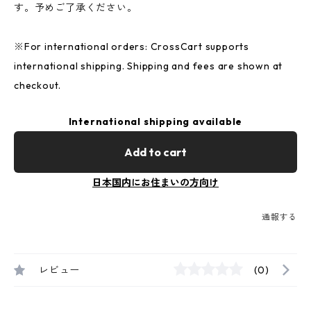
す。予めご了承ください。
※For international orders: CrossCart supports
international shipping. Shipping and fees are shown at
checkout.
International shipping available
Add to cart
日本国内にお住まいの方向け
通報する
レビュー
(0)