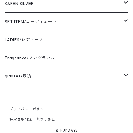
cooperstown/クーパーズタウン
KAREN SILVER
adidas/アディダス
necklace
SET ITEM/コーディネート
the corona utility/コロナ
bracelet
Sサイズ コーディネート
LADIES/レディース
avontade/アボンタージ
pierce
Mサイズ コーディネート
Fragrance/フレグランス
BAICYCLON/バイシクロン
ring
Lサイズ コーディネート
glasses/眼鏡
HICOSAKA/ヒコサカ
XLサイズ コーディネート
CASU/キャス
プライバシーポリシー
UNIVERSAL WORKS/ユニバーサルワークス
Ladies FREEサイズ コーディネート
vintage/ヴィンテージ
特定商取引法に基づく表記
MIRKO BUFFINI/ミルコブッフィーニ
© FUNDAYS