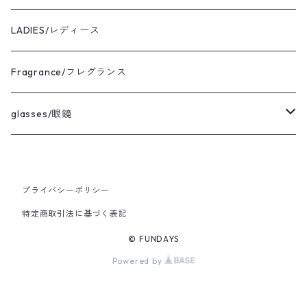
the corona utility/コロナ
bracelet
Sサイズ コーディネート
LADIES/レディース
avontade/アボンタージ
pierce
Mサイズ コーディネート
Fragrance/フレグランス
BAICYCLON/バイシクロン
ring
Lサイズ コーディネート
glasses/眼鏡
HICOSAKA/ヒコサカ
XLサイズ コーディネート
CASU/キャス
プライバシーポリシー
UNIVERSAL WORKS/ユニバーサルワークス
Ladies FREEサイズ コーディネート
vintage/ヴィンテージ
特定商取引法に基づく表記
MIRKO BUFFINI/ミルコブッフィーニ
© FUNDAYS
Powered by
BRADOR/ブラドール