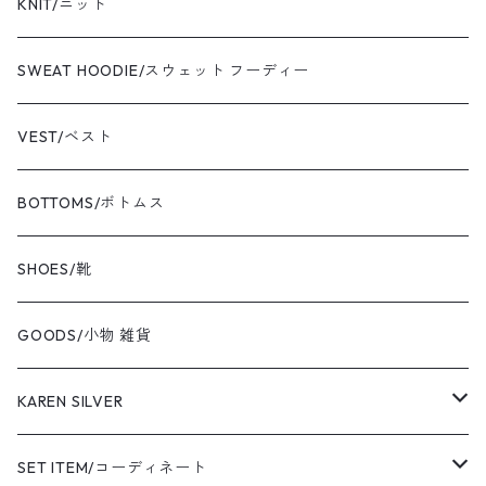
yonetomi/ヨネトミ
blouson/ブルゾン
shirt/シャツ
KNIT/ニット
newbalance/ニューバランス
jacket/ジャケット
T-shirt/Tシャツ
SWEAT HOODIE/スウェット フーディー
champion/チャンピオン
sweat/スウェット
VEST/ベスト
VIBAe/ヴィバ
BOTTOMS/ボトムス
BOKU HA TANOSII/ボクハタノシイ
SHOES/靴
NOT OEM/ノットオーイーエム
GOODS/小物 雑貨
cooperstown/クーパーズタウン
KAREN SILVER
adidas/アディダス
necklace
SET ITEM/コーディネート