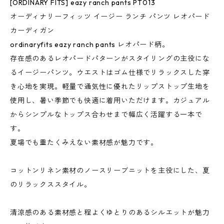
[ORDINARY FITS] eazy ranch pants PT013
オーディナリーフィッツ イージー ランチ パンツ レオパード
カーディガン
ordinaryfits eazy ranch pants レオパード柄。
存在感のあるレオパードパターンがスタイリングの主役にな
るイージーパンツ。ウエストはゴム仕様でリラックスした穿
き心地を実現。軽量で通気性に優れたリップストップ生地を
使用し、暑い季節でも快適に着用いただけます。カジュアル
からシンプルなトップス合わせまで幅広く活躍する一本で
す。
夏場でも重たくみえない素材感が魅力です。
コットンリネン素材のノースリーブニットを主役にした、夏
のリラックススタイル。
清涼感のある素材感と程よくゆとりのあるシルエットが魅力