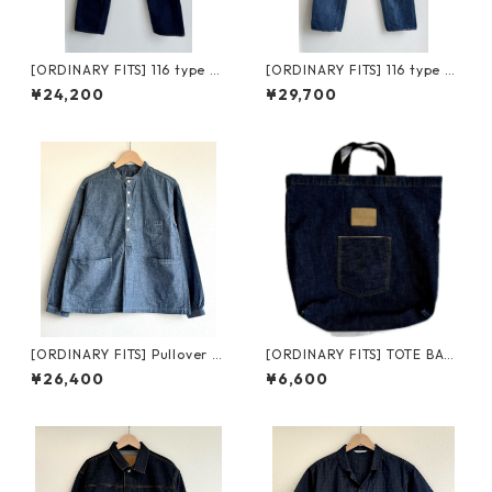
[ORDINARY FITS] 116 type st
[ORDINARY FITS] 116 type st
andard / one wash オーディ
andard / used オーディナリ
¥24,200
¥29,700
ナリーフィッツ スタンダード
ーフィッツ スタンダードデニ
デニム ワンウォッシュ
ム ユーズド
[ORDINARY FITS] Pullover W
[ORDINARY FITS] TOTE BAG
ork Shirts オーディナリーフ
オーディナリーフィッツ トー
¥26,400
¥6,600
ィッツ プルオーバー ワークシ
トバッグ
ャツ