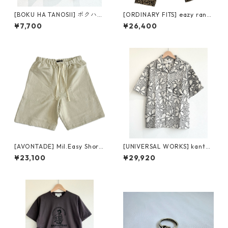
[BOKU HA TANOSII] ボクハタ
[ORDINARY FITS] eazy ranc
ノシイ ボクタノTee black/wh
h pants PT013 オーディナリ
¥7,700
¥26,400
ite
ーフィッツ イージー ランチ パ
ンツ レオパード
[AVONTADE] Mil.Easy Short
[UNIVERSAL WORKS] kantha
s VTD-0516-ST アボンタージ
flower road shirt ecru/blac
¥23,100
¥29,920
ミル イージーショーツ ivory
k ユニバーサル ワークス カン
タ フラワー ロード シャツ