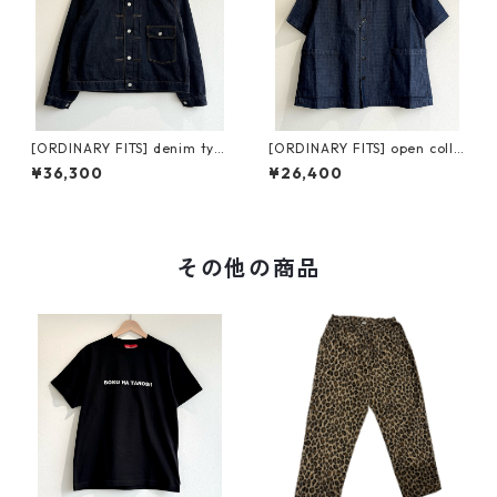
[ORDINARY FITS] denim typ
[ORDINARY FITS] open colla
e 1st one wash オーディナリ
r S/S shirts ripstop オーディ
¥36,300
¥26,400
ーフィッツ デニムタイプファ
ナリーフィッツ オープンカラ
ースト ワンウォッシュ
ー ショートスリーブ シャツ リ
ップストップ
その他の商品