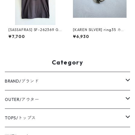
[SASSAFRAS] SF-262369 G.
[KAREN SILVER] ring35 カレ
D.U.BROS.T 1/2 charcoal サ
ンシルバー リング 18号
¥7,700
¥6,930
サフラス ジーディーユーブロ
スティー チャコール
Category
BRAND/ブランド
ordinary fits/オーディナリーフィッツ
OUTER/アウター
sassafras/ササフラス
coat/コート
TOPS/トップス