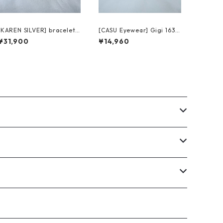
[KAREN SILVER] bracelet2
[CASU Eyewear] Gigi 163
3 カレンシルバー ブレスレ
gold キャス アイウェア ジ
¥31,900
¥14,960
ット
ジ