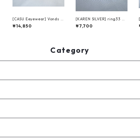
T
[CASU Eeyewear] Vonds 17
[KAREN SILVER] ring33 カ
2-3 black/clear キャスアイ
レンシルバー リング 21号
¥14,850
¥7,700
ウェア ボンズ
Category