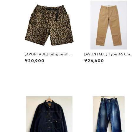
[AVONTADE] fatigue shor
[AVONTADE] Type 45 Chi
ts army ripstop アボンター
o Trousers VTD-0340-P
¥20,900
¥26,400
ジ ファティーグ ショーツ ア
3 アボンタージ タイプ45 
ーミーリップストップ レオ
ノトラウザーズ
パード