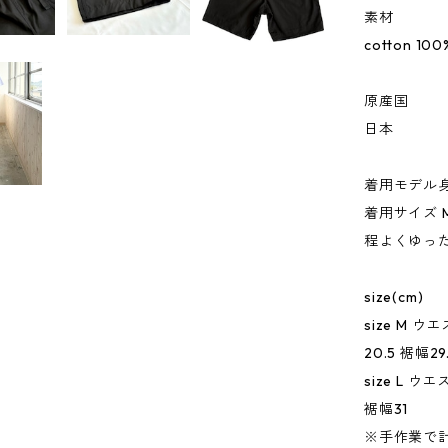
素材
cotton 100
原産国
日本
着用モデル身長
着用サイズ 
程よくゆっ
size(cm)
size M ウ
20.5 裾幅29
size L ウ
裾幅31
※手作業で