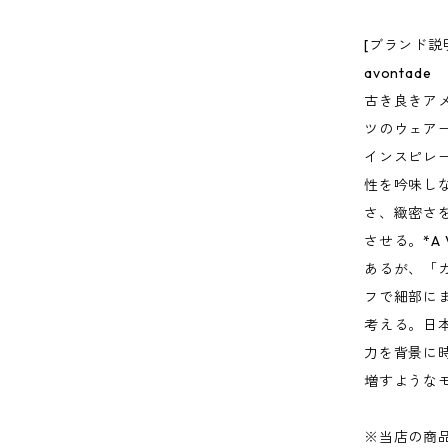
[ブランド説
avontade
古き良きア
ツのウェア
インスピレ
性を吟味し
さ、緻密さ
させる。*A
あるが、「
フで細部に
考える。日
力を背景に
増すような
※当店の商