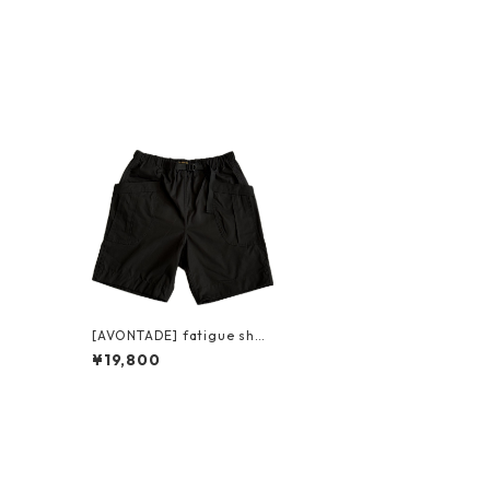
[AVONTADE] fatigue shor
ts army ripstop アボンター
¥19,800
ジ ファティーグ ショーツ ア
ーミーリップストップ ブラ
ック