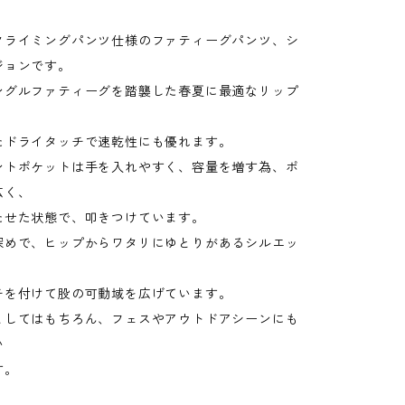
クライミングパンツ仕様のファティーグパンツ、シ
ジョンです。
ングルファティーグを踏襲した春夏に最適なリップ
たドライタッチで速乾性にも優れます。
ントポケットは手を入れやすく、容量を増す為、ポ
広く、
たせた状態で、叩きつけています。
深めで、ヒップからワタリにゆとりがあるシルエッ
チを付けて股の可動域を広げています。
としてはもちろん、フェスやアウトドアシーンにも
い
す。