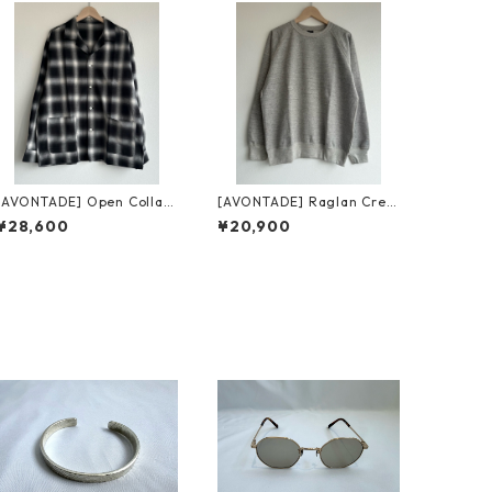
[AVONTADE] Open Collar
[AVONTADE] Raglan Crew
Shirts L/S アボンタージ オ
L/S 26SS VTD-0630-CS ア
¥28,600
¥20,900
ープンカラー シャツ ロング
ボンタージ ラグラン クルー
スリーブ
ロングスリーブ