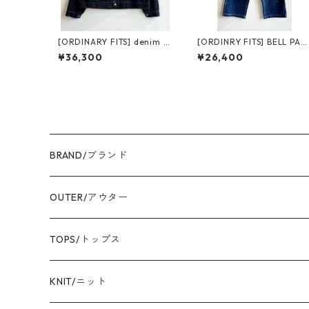
[ORDINARY FITS] denim ty
[ORDINRY FITS] BELL PAN
pe 1st one wash オーディ
S オーディナリーフィッツ
¥36,300
¥26,400
ナリーフィッツ デニムタイ
ベルパンツ 180-325 ライト
プファースト ワンウォッシ
オンスデニム
ュ
BRAND/ブランド
ordinary fits/オーディナリーフィッツ
OUTER/アウター
sassafras/ササフラス
coat/コート
TOPS/トップス
yonetomi/ヨネトミ
blouson/ブルゾン
shirt/シャツ
KNIT/ニット