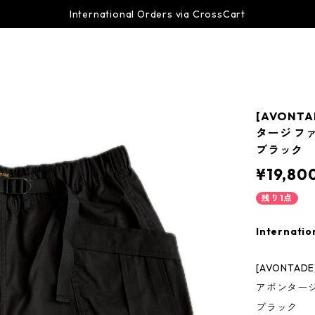
International Orders via CrossCart
[AVONTAD
タージ フ
ブラック
¥19,80
残り1点
Internatio
[AVONTADE] 
アボンタージ
ブラック