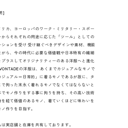
明]
メリカ、ヨーロッパのワーク・ミリタリー・スポー
ーからそれぞれの用途に応じた「ツール」としての
ーションを受け 受け継ぐべきデザインや素材、機能
ながら、今の時代に必要な価値観や日本特有の繊細
をプラスしてオリジナリティーのある洋服へと進化
 VONTADEの洋服は、あくまでカジュアルなモノで
カジュアル＝日常的」に着るモノであるが故に、タ
まで拘った末永く着れるモノでなくてはならないと
本でモノ作りをする事に拘りを持ち、その高い技術
時を経て価値のあるモノ、着ていくほどに味わいを
モノ作りを目指す。
品は実店舗と在庫を共有しております。