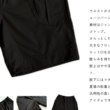
ウエストが
ョーツバー
素材はジャ
ストップ。
さらっとし
大きなフロ
ケット口を
膨らみを持
股上はやや
ト、
股下にはマ
夏場の街着
汎用性の高
アイテムで