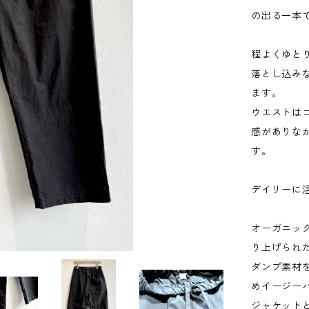
の出る一本
程よくゆと
落とし込み
ます。
ウエストは
感がありな
す。
デイリーに
オーガニッ
り上げられ
ダンプ素材
めイージー
ジャケット