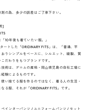
計測の為、多少の誤差はご了承下さい。
明]
ITS
は「10年後も着ていたい服。」
タートした「ORIDINARY FITS」は、「普通、平
とおりシンプルをベースに、シルエット、縫製、質
いこだわりをもつブランドです。
た技術は、デニムの産地・岡山県児島の自社工場に
た経験によるものです。
、使い捨てる服を作るのではなく、着る人の生活・
る服、それが「ORIDINARY FITS」です。
yfits ペインターパンツ / ユニフォームパンツ / セット