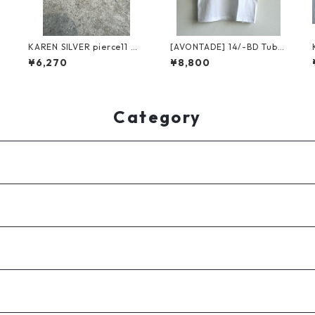
KAREN SILVER pierce11 カ
[AVONTADE] 14/-BD Tube
レンシルバー ピアス
Jersey VTD-0590-CS アボ
¥6,270
¥8,800
ド
ンタージ チューブ ジャージ
ー white
Category