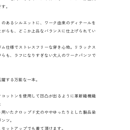
です。
りのあるシルエットに、ワーク由来のディテールを
ながらも、どこか上品なバランスに仕上げられてい
ゴム仕様でストレスフリーな穿き心地。リラックス
がらも、ラフになりすぎない大人のワークパンツで
活躍する万能な一本。
クコットンを使用して凹凸が出るように革新織機織
た
を用いたクロップド丈のややゆったりとした製品染
パンツ。
とセットアップでも着て頂けます。