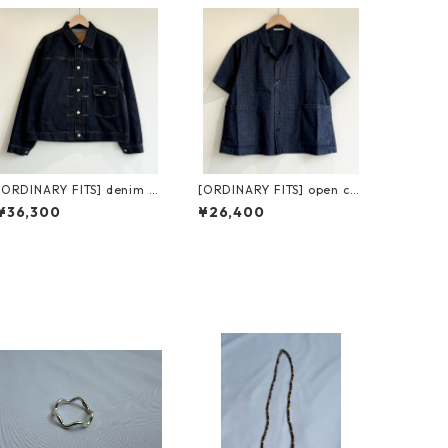
[ORDINARY FITS] denim ty
[ORDINARY FITS] open col
pe 1st one wash オーディ
lar S/S shirts ripstop オー
¥36,300
¥26,400
ナリーフィッツ デニムタイ
ディナリーフィッツ オープ
プファースト ワンウォッシ
ンカラー ショートスリーブ
ュ
シャツ リップストップ