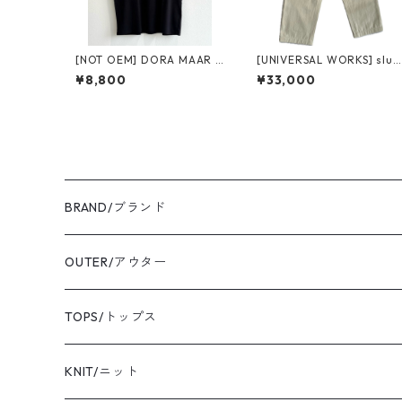
[NOT OEM] DORA MAAR T
[UNIVERSAL WORKS] slub
ee ノット オーイーエム ド
drill duke pant ecru ユニ
¥8,800
¥33,000
ラ マー ティーblack
バーサル ワークス スラブ 
リル デューク パンツ
BRAND/ブランド
ordinary fits/オーディナリーフィッツ
OUTER/アウター
sassafras/ササフラス
coat/コート
TOPS/トップス
yonetomi/ヨネトミ
blouson/ブルゾン
shirt/シャツ
KNIT/ニット