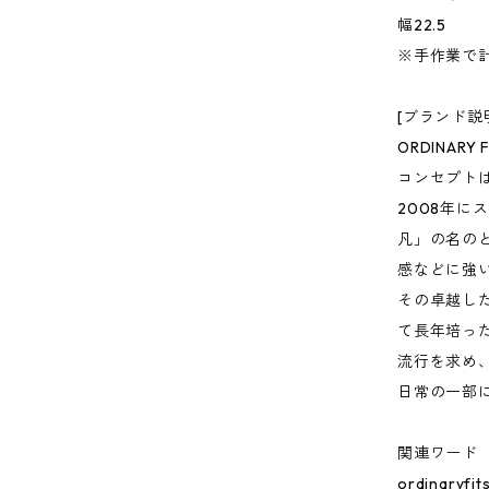
幅22.5
※手作業で
[ブランド説
ORDINARY F
コンセプト
2008年にス
凡」の名の
感などに強
その卓越し
て長年培っ
流行を求め
日常の一部にな
関連ワード
ordinar