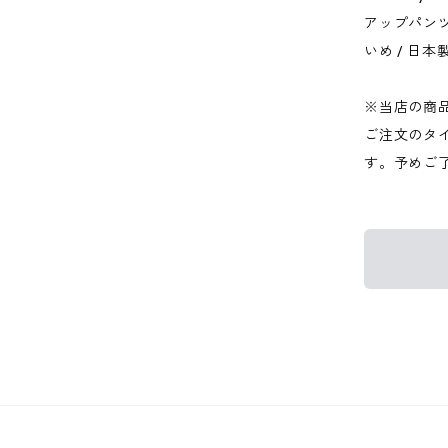
アップパンツ
いめ / 日
※当店の商
ご注文のタ
す。予めご