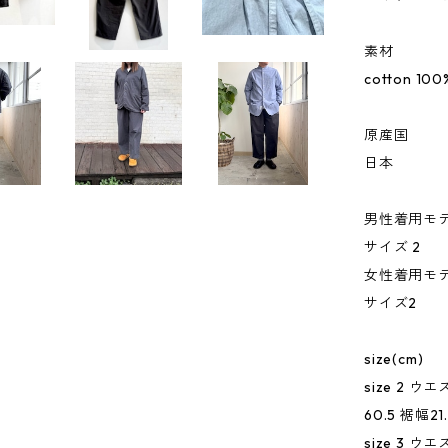
素材
cotton 100
原産国
日本
男性着用モデル
サイズ 2
女性着用モデ
サイズ2
size(cm)
size 2 ウ
60.5 裾幅21
size 3 ウ