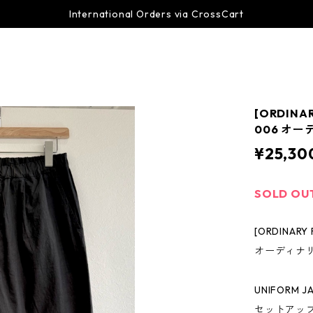
International Orders via CrossCart
[ORDINAR
006 オ
¥25,30
SOLD OU
[ORDINARY 
オーディナ
UNIFOR
セットアッ