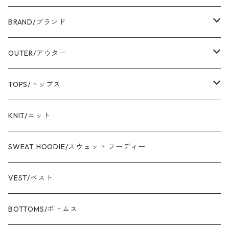
BRAND/ブランド
ordinary fits/オーディナリーフィッツ
OUTER/アウター
sassafras/ササフラス
coat/コート
TOPS/トップス
yonetomi/ヨネトミ
blouson/ブルゾン
shirt/シャツ
KNIT/ニット
newbalance/ニューバランス
jacket/ジャケット
T-shirt/Tシャツ
SWEAT HOODIE/スウェット フーディー
champion/チャンピオン
sweat/スウェット
VEST/ベスト
VIBAe/ヴィバ
BOTTOMS/ボトムス