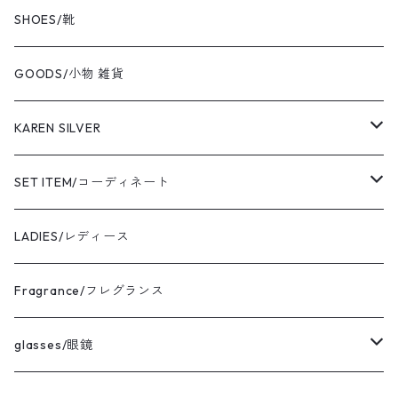
BOKU HA TANOSII/ボクハタノシイ
SHOES/靴
NOT OEM/ノットオーイーエム
GOODS/小物 雑貨
cooperstown/クーパーズタウン
KAREN SILVER
adidas/アディダス
necklace
SET ITEM/コーディネート
the corona utility/コロナ
bracelet
Sサイズ コーディネート
LADIES/レディース
avontade/アボンタージ
pierce
Mサイズ コーディネート
Fragrance/フレグランス
BAICYCLON/バイシクロン
ring
Lサイズ コーディネート
glasses/眼鏡