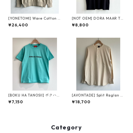
[YONETOMI] Wave Cotton K
[NOT OEM] DORA MAAR Tee
nit P/O beige 95-264-003
ノット オーイーエム ドラ マー
¥26,400
¥8,800
ヨネトミ ウェーブ コットン ニ
ティーblack
ット プルオーバー
[BOKU HA TANOSII] ボクハタ
[AVONTADE] Split Raglan T
ノシイ ボクタノTee tiffany/b
hermal Henley L/S ecru アボ
¥7,150
¥18,700
lack
ンタージ スプリット ラグラン
サーマル ヘンリー ロングスリ
ーブ
Category