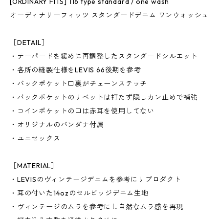
[ORDINARY FITS] 116 type standard / one wash
オーディナリーフィッツ スタンダードデニム ワンウォッシュ
［DETAIL］
・テーパードを緩めに再調整したスタンダードシルエット
・各所の縫製仕様をLEVIS 66後期を参考
・バックポケット口裏がチェーンステッチ
・バックポケットのリベットは打たず隠しカン止めで補強
・コインポケットの口は赤耳を使用してない
・オリジナルのバンダナ付属
・ユニセックス
［MATERIAL］
・LEVISのヴィンテージデニムを参考にリプロダクト
・耳の付いた14ozのセルビッジデニム生地
・ヴィンテージのムラを参考にし自然なムラ感を再現