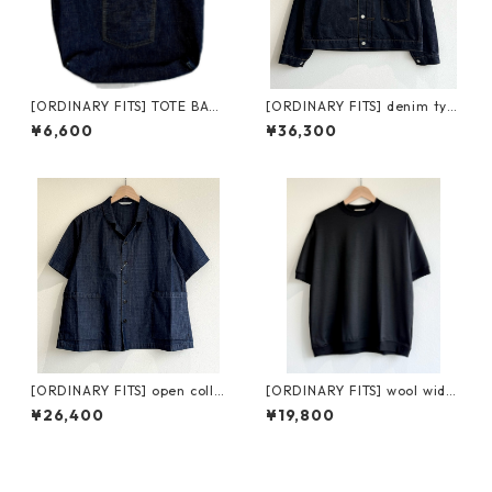
[ORDINARY FITS] TOTE BAG
[ORDINARY FITS] denim typ
オーディナリーフィッツ トー
e 1st one wash オーディナリ
¥6,600
¥36,300
トバッグ
ーフィッツ デニムタイプファ
ースト ワンウォッシュ
[ORDINARY FITS] open colla
[ORDINARY FITS] wool wide
r S/S shirts ripstop オーディ
tee CS034-226 オーディナリ
¥26,400
¥19,800
ナリーフィッツ オープンカラ
ーフィッツ ウール ワイド ティ
ー ショートスリーブ シャツ リ
ー
ップストップ