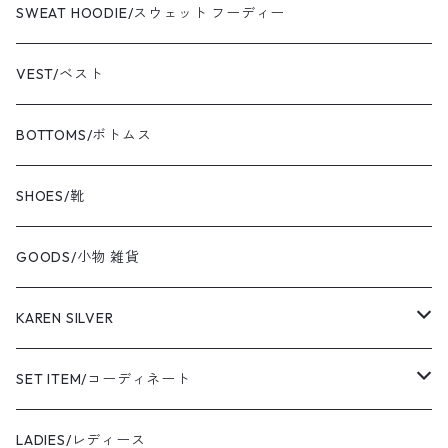
newbalance/ニューバランス
jacket/ジャケット
T-shirt/Tシャツ
SWEAT HOODIE/スウェット フーディー
champion/チャンピオン
sweat/スウェット
VEST/ベスト
VIBAe/ヴィバ
BOTTOMS/ボトムス
BOKU HA TANOSII/ボクハタノシイ
SHOES/靴
NOT OEM/ノットオーイーエム
GOODS/小物 雑貨
cooperstown/クーパーズタウン
KAREN SILVER
adidas/アディダス
necklace
SET ITEM/コーディネート
the corona utility/コロナ
bracelet
Sサイズ コーディネート
LADIES/レディース