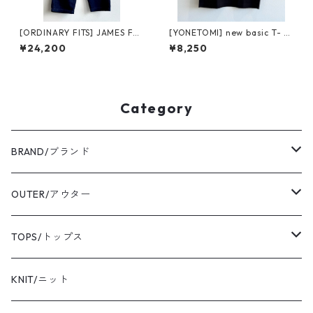
[ORDINARY FITS] JAMES FAT
[YONETOMI] new basic T- s
IGUE DENIM / ONE WASH 10
hirt (short sleeve) black ヨ
¥24,200
¥8,250
1JOW オーディナリーフィッ
ネトミ ニューベーシック Tシ
ツ ジェームス ファティーグ デ
ャツ ショートスリーブ
ニム ワンウォッシュ
Category
BRAND/ブランド
ordinary fits/オーディナリーフィッツ
OUTER/アウター
sassafras/ササフラス
coat/コート
TOPS/トップス
yonetomi/ヨネトミ
blouson/ブルゾン
shirt/シャツ
KNIT/ニット