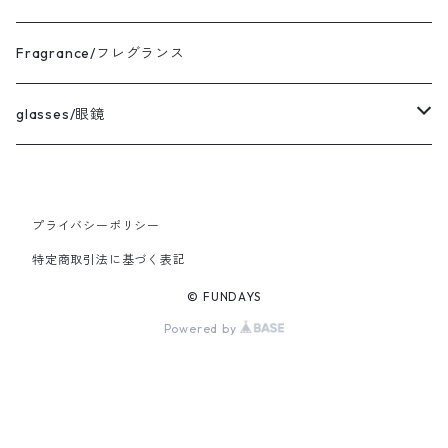
avontade/アボンタージ
pierce
Mサイズ コーディネート
Fragrance/フレグランス
BAICYCLON/バイシクロン
ring
Lサイズ コーディネート
glasses/眼鏡
HICOSAKA/ヒコサカ
XLサイズ コーディネート
CASU/キャス
プライバシーポリシー
UNIVERSAL WORKS/ユニバーサルワークス
Ladies FREEサイズ コーディネート
vintage/ヴィンテージ
特定商取引法に基づく表記
MIRKO BUFFINI/ミルコブッフィーニ
© FUNDAYS
Powered by
BRADOR/ブラドール
COOHEM/コーヘン