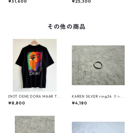
¥31,600
¥25,300
W ザ コロナ ユーティリティー
D-226 オーディナリーフィッ
2タック デザート スラックス
ツ ビッグ ポケット イージー
スカート リップストップ
その他の商品
[NOT OEM] DORA MAAR Tee
KAREN SILVER ring24 カレン
ノット オーイーエム ドラ マー
シルバー リング
¥8,800
¥4,180
ティーblack