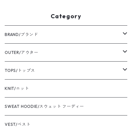
Category
BRAND/ブランド
ordinary fits/オーディナリーフィッツ
OUTER/アウター
sassafras/ササフラス
coat/コート
TOPS/トップス
yonetomi/ヨネトミ
blouson/ブルゾン
shirt/シャツ
KNIT/ニット
newbalance/ニューバランス
jacket/ジャケット
T-shirt/Tシャツ
SWEAT HOODIE/スウェット フーディー
champion/チャンピオン
sweat/スウェット
VEST/ベスト