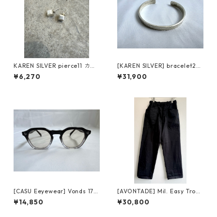
KAREN SILVER pierce11 カレ
[KAREN SILVER] bracelet23
ンシルバー ピアス
カレンシルバー ブレスレット
¥6,270
¥31,900
[CASU Eeyewear] Vonds 172
[AVONTADE] Mil. Easy Trous
-3 black/clear キャスアイウ
ers VTD-0506-PT アボンタ
¥14,850
¥30,800
ェア ボンズ
ージ イージートラウザーズ la
mp black