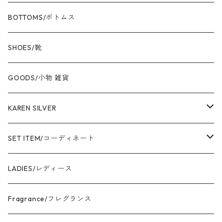
VIBAe/ヴィバ
BOTTOMS/ボトムス
BOKU HA TANOSII/ボクハタノシイ
SHOES/靴
NOT OEM/ノットオーイーエム
GOODS/小物 雑貨
cooperstown/クーパーズタウン
KAREN SILVER
adidas/アディダス
necklace
SET ITEM/コーディネート
the corona utility/コロナ
bracelet
Sサイズ コーディネート
LADIES/レディース
avontade/アボンタージ
pierce
Mサイズ コーディネート
Fragrance/フレグランス