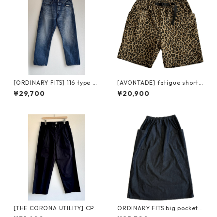
[ORDINARY FITS] 116 type st
[AVONTADE] fatigue shorts
andard / used オーディナリ
army ripstop アボンタージ
¥29,700
¥20,900
ーフィッツ スタンダードデニ
ファティーグ ショーツ アーミ
ム ユーズド
ーリップストップ レオパード
[THE CORONA UTILITY] CP0
ORDINARY FITS big pocket
27-26-01 2T DESERT SLACKS
eazy skirt ripstop SK005IN