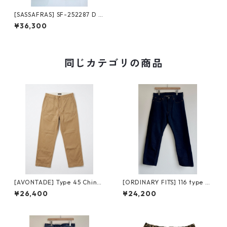
[SASSAFRAS] SF-252287 D S
coop Pants back satin ササ
¥36,300
フラス ディースクープパンツ
バックサテン olive
同じカテゴリの商品
[AVONTADE] Type 45 Chino
[ORDINARY FITS] 116 type st
Trousers VTD-0340-PT3 ア
andard / one wash オーディ
¥26,400
¥24,200
ボンタージ タイプ45 チノトラ
ナリーフィッツ スタンダード
ウザーズ
デニム ワンウォッシュ