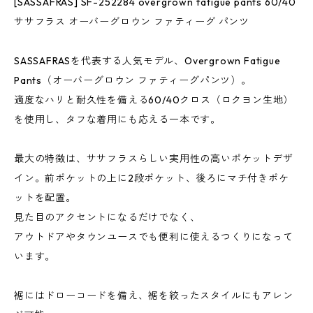
[SASSAFRAS] SF-252284 overgrown fatigue pants 60/40
ササフラス オーバーグロウン ファティーグ パンツ
SASSAFRASを代表する人気モデル、Overgrown Fatigue
Pants（オーバーグロウン ファティーグパンツ）。
適度なハリと耐久性を備える60/40クロス（ロクヨン生地）
を使用し、タフな着用にも応える一本です。
最大の特徴は、ササフラスらしい実用性の高いポケットデザ
イン。前ポケットの上に2段ポケット、後ろにマチ付きポケ
ットを配置。
見た目のアクセントになるだけでなく、
アウトドアやタウンユースでも便利に使えるつくりになって
います。
裾にはドローコードを備え、裾を絞ったスタイルにもアレン