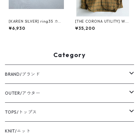
[KAREN SILVER] ring35 カレ
[THE CORONA UTILITY] W.C.
ンシルバー リング 18号
W. SHIRT PULLOVER CS005
¥6,930
¥35,200
khaki/green ザコロナユーテ
ィリティー ダブルシーダブル
シャツ プルオーバー
Category
BRAND/ブランド
ordinary fits/オーディナリーフィッツ
OUTER/アウター
sassafras/ササフラス
coat/コート
TOPS/トップス
yonetomi/ヨネトミ
blouson/ブルゾン
shirt/シャツ
KNIT/ニット