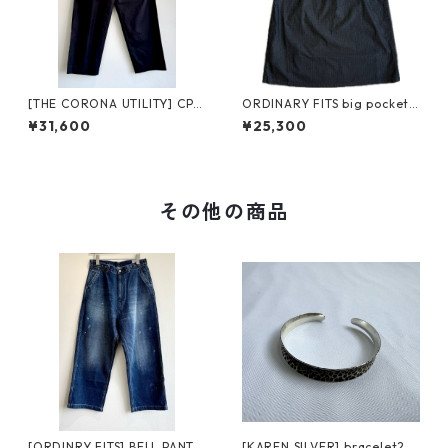
[THE CORONA UTILITY] CP0
ORDINARY FITS big pocket
27-26-01 2T DESERT SLACKS
eazy skirt ripstop SK005IN
¥31,600
¥25,300
W ザ コロナ ユーティリティー
D-226 オーディナリーフィッ
2タック デザート スラックス
ツ ビッグ ポケット イージー
スカート リップストップ
その他の商品
[ORDINRY FITS] BELL PANTS
[KAREN SILVER] bracelet25