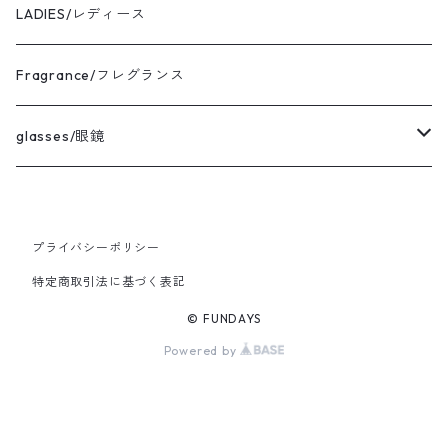
the corona utility/コロナ
bracelet
Sサイズ コーディネート
LADIES/レディース
avontade/アボンタージ
pierce
Mサイズ コーディネート
Fragrance/フレグランス
BAICYCLON/バイシクロン
ring
Lサイズ コーディネート
glasses/眼鏡
HICOSAKA/ヒコサカ
XLサイズ コーディネート
CASU/キャス
プライバシーポリシー
UNIVERSAL WORKS/ユニバーサルワークス
Ladies FREEサイズ コーディネート
vintage/ヴィンテージ
特定商取引法に基づく表記
MIRKO BUFFINI/ミルコブッフィーニ
© FUNDAYS
Powered by
BRADOR/ブラドール
COOHEM/コーヘン