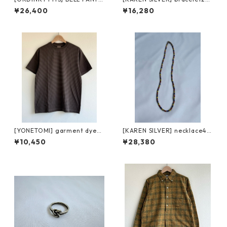
オーディナリーフィッツ ベル
カレンシルバー ブレスレット
¥26,400
¥16,280
パンツ 180-325 ライトオンス
デニム
[YONETOMI] garment dyed
[KAREN SILVER] necklace4
border T-shirt(short sleev
カレンシルバー 47.5cm
¥10,450
¥28,380
e) d.gray/gray ヨネトミ ガー
メント ダイド ボーダー Tシャ
ツ ショートスリーブ