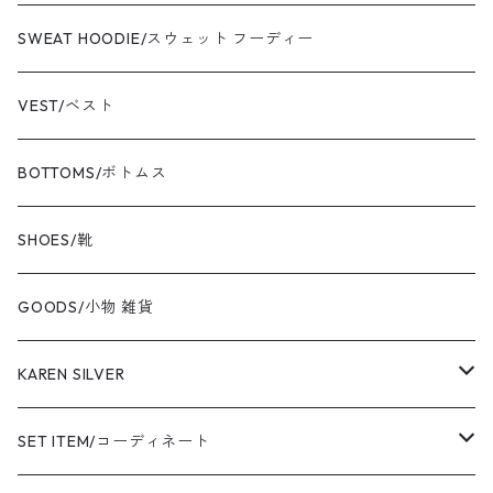
newbalance/ニューバランス
jacket/ジャケット
T-shirt/Tシャツ
SWEAT HOODIE/スウェット フーディー
champion/チャンピオン
sweat/スウェット
VEST/ベスト
VIBAe/ヴィバ
BOTTOMS/ボトムス
BOKU HA TANOSII/ボクハタノシイ
SHOES/靴
NOT OEM/ノットオーイーエム
GOODS/小物 雑貨
cooperstown/クーパーズタウン
KAREN SILVER
adidas/アディダス
necklace
SET ITEM/コーディネート