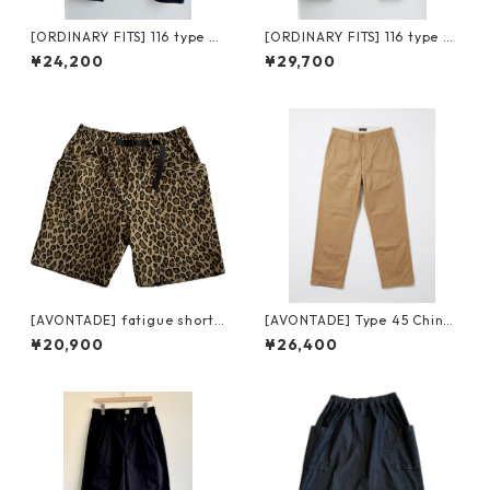
[ORDINARY FITS] 116 type st
[ORDINARY FITS] 116 type st
andard / one wash オーディ
andard / used オーディナリ
¥24,200
¥29,700
ナリーフィッツ スタンダード
ーフィッツ スタンダードデニ
デニム ワンウォッシュ
ム ユーズド
[AVONTADE] fatigue shorts
[AVONTADE] Type 45 Chino
army ripstop アボンタージ
Trousers VTD-0340-PT3 ア
¥20,900
¥26,400
ファティーグ ショーツ アーミ
ボンタージ タイプ45 チノトラ
ーリップストップ レオパード
ウザーズ