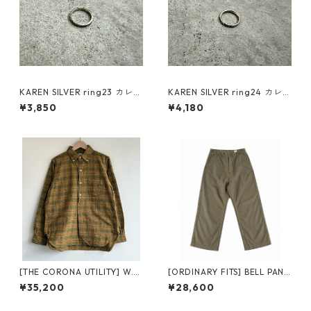
KAREN SILVER ring23 カレン
KAREN SILVER ring24 カレン
シルバー リング
シルバー リング
¥3,850
¥4,180
[THE CORONA UTILITY] W.C.
[ORDINARY FITS] BELL PANT
W. SHIRT PULLOVER CS005
S 180OD オーディナリーフィ
¥35,200
¥28,600
khaki/green ザコロナユーテ
ッツ ベルパンツ オリーブ
ィリティー ダブルシーダブル