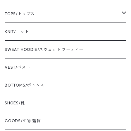
sassafras/ササフラス
coat/コート
TOPS/トップス
yonetomi/ヨネトミ
blouson/ブルゾン
shirt/シャツ
KNIT/ニット
newbalance/ニューバランス
jacket/ジャケット
T-shirt/Tシャツ
SWEAT HOODIE/スウェット フーディー
champion/チャンピオン
sweat/スウェット
VEST/ベスト
VIBAe/ヴィバ
BOTTOMS/ボトムス
BOKU HA TANOSII/ボクハタノシイ
SHOES/靴
NOT OEM/ノットオーイーエム
GOODS/小物 雑貨