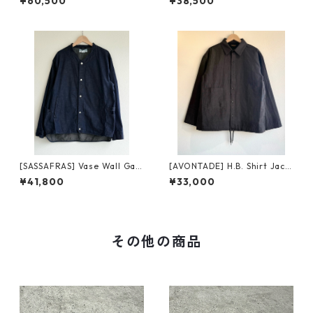
¥60,500
¥38,500
ラス オーバーグロウン ワーデ
ーフィッツ ユニフォームジャ
ン ジャケット olive
ケット
[SASSAFRAS] Vase Wall Gar
[AVONTADE] H.B. Shirt Jack
dener Jacket 8oz military d
et VTD-0595-JK アボンター
¥41,800
¥33,000
enim SF-262320 ササフラス
ジ ヘリンボーン シャツ ジャケ
ベース ウォール ガーデナー ジ
ット
ャケット 8オンス ミリタリー
デニム
その他の商品