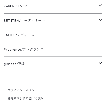
cooperstown/クーパーズタウン
KAREN SILVER
adidas/アディダス
necklace
SET ITEM/コーディネート
the corona utility/コロナ
bracelet
Sサイズ コーディネート
LADIES/レディース
avontade/アボンタージ
pierce
Mサイズ コーディネート
Fragrance/フレグランス
BAICYCLON/バイシクロン
ring
Lサイズ コーディネート
glasses/眼鏡
HICOSAKA/ヒコサカ
XLサイズ コーディネート
CASU/キャス
プライバシーポリシー
UNIVERSAL WORKS/ユニバーサルワークス
Ladies FREEサイズ コーディネート
vintage/ヴィンテージ
特定商取引法に基づく表記