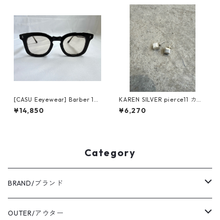
シャツ プルオーバー
[CASU Eeyewear] Barber 178
KAREN SILVER pierce11 カレ
black キャスアイウェア バー
ンシルバー ピアス
¥14,850
¥6,270
バー(sun)
Category
BRAND/ブランド
ordinary fits/オーディナリーフィッツ
OUTER/アウター