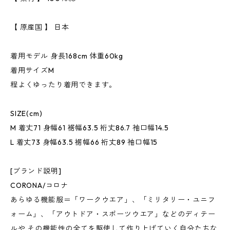
【 原産国 】 日本
着用モデル 身長168cm 体重60kg
着用サイズM
程よくゆったり着用できます。
SIZE(cm)
M 着丈71 身幅61 裾幅63.5 裄丈86.7 袖口幅14.5
L 着丈73 身幅63.5 裾幅66 裄丈89 袖口幅15
[ブランド説明]
CORONA/コロナ
あらゆる機能服＝「ワークウエア」、「ミリタリー・ユニフ
ォーム」、「アウトドア・スポーツウエア」などのディテー
ルや その機能性の全てを駆使して作り上げていく自分たちな