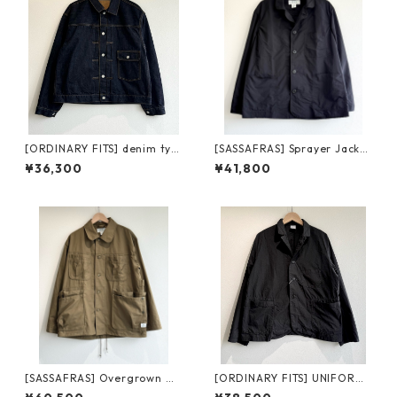
[ORDINARY FITS] denim typ
[SASSAFRAS] Sprayer Jacket
e 1st one wash オーディナリ
Nylon Ripstop SF-262322 サ
¥36,300
¥41,800
ーフィッツ デニムタイプファ
サフラス スプレイヤー ジャケ
ースト ワンウォッシュ
ット リップストップ
[SASSAFRAS] Overgrown W
[ORDINARY FITS] UNIFORM
arden Jacket Poplin ササフ
JACKET UN005 オーディナリ